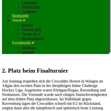
Laufschule
Spieltermine
Spielstätte
Sponsoren
Verein ▾
Kontakt
Termine 2026
Vereins-Shop
Mitgliedsantrag
Socialmedia ▾
Instagram
facebook
2. Platz beim Finalturnier
Am Sonntag erspielten sich die Crocodiles Herren in Wangen im
Allgäu den zweiten Platz in der diesjährigen Inline Challenge
Hockey Liga. Angetreten waren Klettgau/Hegau, Ravensburg und
Neuhausen. Die Vorrunde wurde nach einigen Startschwierigkeiten
auf dem dritten Platz abgeschlossen. Im Halbfinale gegen
Ravensburg lagen die Crocodiles schnell mit 0:2 im Rückstand,
zeigten dann aber die kämpferisch und spielerisch beste Leistung